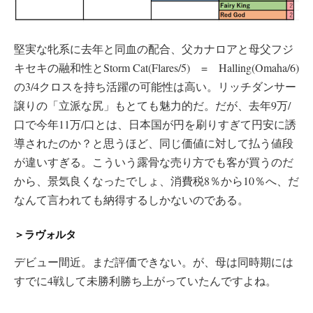
堅実な牝系に去年と同血の配合、父カナロアと母父フジ
キセキの融和性とStorm Cat(Flares/5) = Halling(Omaha/6)
の3/4クロスを持ち活躍の可能性は高い。リッチダンサー
譲りの「立派な尻」もとても魅力的だ。だが、去年9万/
口で今年11万/口とは、日本国が円を刷りすぎて円安に誘
導されたのか？と思うほど、同じ価値に対して払う値段
が違いすぎる。こういう露骨な売り方でも客が買うのだ
から、景気良くなったでしょ、消費税8％から10％へ、だ
なんて言われても納得するしかないのである。
＞ラヴォルタ
デビュー間近。まだ評価できない。が、母は同時期には
すでに4戦して未勝利勝ち上がっていたんですよね。