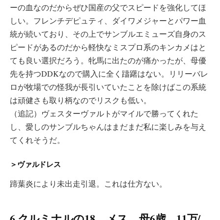
ーの血なのだからぜひ国産の父でスピードを強化してほ
しい。フレンチデピュティ、ダイワメジャーとパワー血
統が続いており、その上でサンブルエミューズ自身のス
ピードがあるのだから軽快なミスプロ系のキンカメはと
ても良い選択だろう。牝馬に出たのが痛かったが、母優
先を持つDDKなので購入に全く躊躇はない。リリーバレ
ロが牧場での怪我が長引いていたことを除けばこの系統
は頑健さも取り柄なのでリスクも低い。
（追記）ヴェスターヴァルトがマイルで勝ってくれた
し、愛しのサンブルちゃんはまだまだ私に楽しみを与え
てくれそうだ。
＞ヴァルドレス
蹄葉炎により未出走引退。これは仕方ない。
6.クルミナルの18 メス 母6歳 11万/