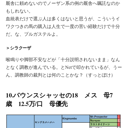
厩舎に頼めないのでノーザン系の例の厩舎へ嘱託なのか
もしれない。
血統表だけで選ぶ人は多くはないと思うが、こういうイ
ワクつきの馬の購入は人生で一度の苦い経験だけで十分
だ。な、プルガステルよ。
＞シラクーザ
喉鳴りや脚部不安などが「十分説明されないまま」なん
となく調教が進んでいる。とNetで叩かれているが、うー
ん、調教師の裁判とは何のことかな？（すっとぼけ）
10.バウンスシャッセの18 メス 母7
歳 12.5万/口 母優先