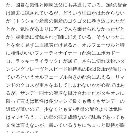
た。凶暴な気性と剛脚は父にも共通している。2頭の配合
は過去に試されているが、どういう理由かはわからない
が（トウショウ産業の倒産のゴタゴタに巻き込まれただ
とか、気性があまりにアレで人を乗せられなかっただと
か）競走馬に登録されず闇に消えている。そういったこ
とを全く見ずに血統表だけ見ると、オルフェーヴルと特
に相性のいいフォーティナイナー（配合にエポカドー
ロ、ラッキーライラック）が居て、さらに切れ味鋭いダ
ンシングブレーヴとスピード維持系のBold Rulerが混じっ
ているというオルフェーブル向きの配合に思える。リマ
ンドのクロスが重さを出してしまわないかが心配ではあ
るが。サンデー同士の濃厚な掛け合わせだがタキオンに
限って言えば気性は多少マシで良くも悪くもサンデーの
遺伝が薄いので、少なくとも父×祖母の配合よりは気性
はマシだろう。この母の競走成績なので駄馬であっても
文句は言えないが、書いているうちにちょっと期待が膨
らんできている。