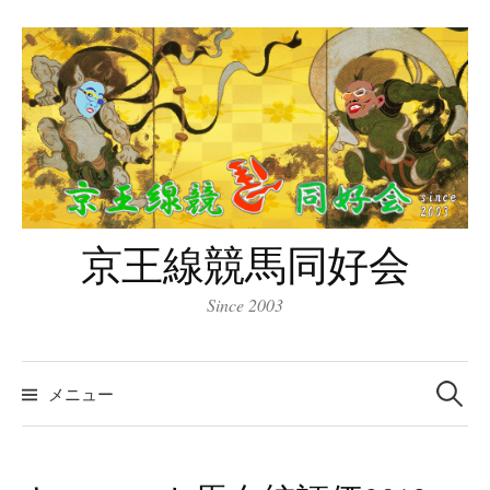
コ
ン
テ
ン
ツ
へ
ス
キ
京王線競馬同好会
ッ
プ
Since 2003
検
索:
メニュー