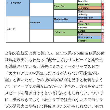
当駒の血統図は実に美しい。Mr.Pro.系×Northern D.系の種
牡馬を幾重にもわたって配合しておりスピードと柔軟性
を洗練させている。過去にミスティックリップス16で
「カナロアにHalo系無しだと芯が入らない可能性が心
配」と書いたが、その後の馬の活躍を見ると杞憂なよう
だ。ディープで結果が出なかった名牝を、方法を変えて
スピードを引き出そうという試みかもしれない。ついで
に、失敗続きでもう上級クラブでは売れないので当クラ
ブの購買力に期待して降級させたのかもしれない。有力