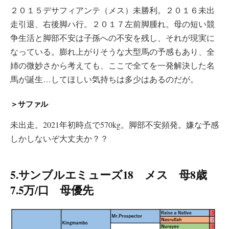
２０１５デサフィアンテ（メス）未勝利。２０１６未出
走引退、右後脚ハ行。２０１７左前脚腫れ。母の短い競
争生活と脚部不安は子孫への不安を残し、それが現実に
なっている。膨れ上がりそうな大型馬の予感もあり、全
姉の微妙さから考えても、ここで全てを一発解決した名
馬が誕生…してほしい気持ちは多少はあるのだが。
＞サファル
未出走。2021年初時点で570kg。脚部不安頻発。嫌な予感
しかしないぞ大丈夫か？？
5.サンブルエミューズ18 メス 母8歳
7.5万/口 母優先