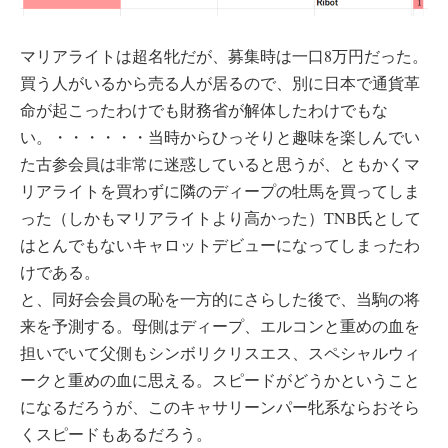
マリアライトは超名牝だが、募集時は一口8万円だった。
買う人がいるから売る人が居るので、別に日本で通貨革
命が起こったわけでも財務省が解体したわけでもな
い。・・・・・・当時からひっそりと趣味を楽しんでい
た古参会員は非常に迷惑していると思うが、ともかくマ
リアライトを買わずに隣のディープの牡馬を買ってしま
った（しかもマリアライトより高かった）TNB氏として
はとんでもないキャロットデビューになってしまったわ
けである。
と、同好会会員の恥を一方的にさらした後で、当駒の将
来を予測する。母側はディープ、エルコンと重めの血を
担いでいて父側もシンボリクリスエス、スペシャルウィ
ークと重めの血に思える。スピードがどうかということ
になるだろうが、このキャサリーンパー牝系ならおそら
くスピードもあるだろう。