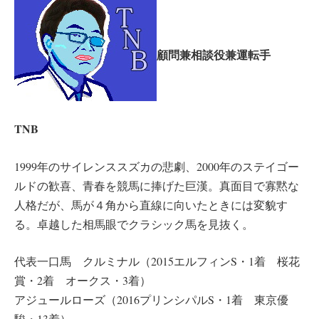
顧問兼相談役兼運転手
TNB
1999年のサイレンススズカの悲劇、2000年のステイゴー
ルドの歓喜、青春を競馬に捧げた巨漢。真面目で寡黙な
人格だが、馬が４角から直線に向いたときには変貌す
る。卓越した相馬眼でクラシック馬を見抜く。
代表一口馬 クルミナル（2015エルフィンS・1着 桜花
賞・2着 オークス・3着）
アジュールローズ（2016プリンシパルS・1着 東京優
駿・13着）