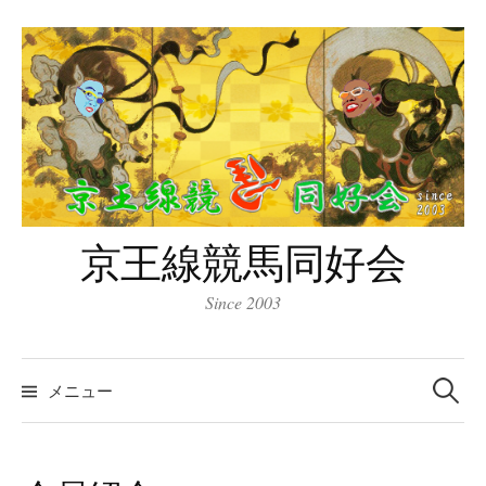
コ
ン
テ
ン
ツ
へ
ス
キ
京王線競馬同好会
ッ
プ
Since 2003
検
索:
メニュー