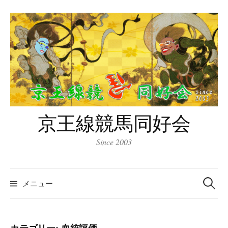
コ
ン
テ
ン
ツ
へ
ス
キ
京王線競馬同好会
ッ
プ
Since 2003
検
索:
メニュー
カテゴリー:
血統評価