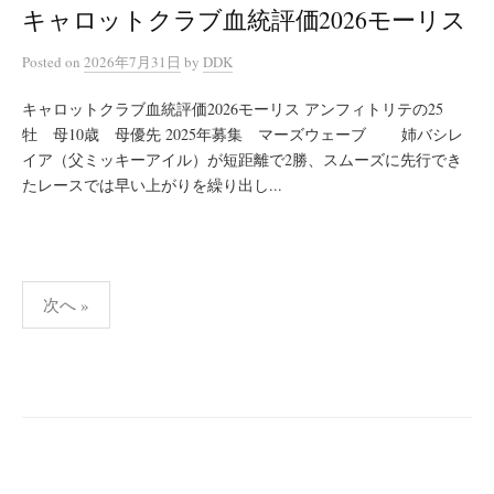
キャロットクラブ血統評価2026モーリス
Posted
on
2026年7月31日
by
DDK
キャロットクラブ血統評価2026モーリス アンフィトリテの25
牡 母10歳 母優先 2025年募集 マーズウェーブ 姉バシレ
イア（父ミッキーアイル）が短距離で2勝、スムーズに先行でき
たレースでは早い上がりを繰り出し...
投
次へ »
稿
ナ
ビ
ゲ
ー