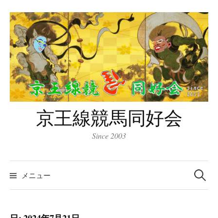
コ
ン
テ
ン
ツ
へ
ス
キ
京王線競馬同好会
ッ
プ
Since 2003
検
索:
メニュー
日:
2024年7月21日