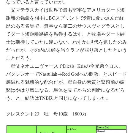
なっていると言っていたが。
父マテラスカイは世界で最も堅牢なアメリカダート短
距離の強豪を相手にBCスプリントで5着に食い込んだ経
歴のある名馬で、無事なら第二のサウスヴィグラスとし
てダート短距離路線を席巻するはず、と牧場やダート紳
士は期待していたに違いない。わずか1世代を遺したのみ
だったが、その内の1頭を当クラブが競り落としたという
ことだろう。
母父ネオユニヴァースでDiesis=Krisの全兄弟クロス、
バクシンオーでNasrullah→Red Godへの刺激、とスピード
感溢れる魅惑的な配合だが、母自身の素質と繁殖前の疲
弊はやはり気になる。馬体を見てからの判断になるだろ
う、と、結語はTNB氏と同じになってしまった。
クレスクント23 牡 母10歳 1800万