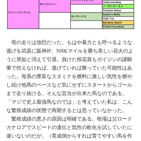
母の走りは強烈だった。もはや暴力とも呼べるような
逃げを武器に阪神JF、NHKマイルを勝ち美しい花火のよ
うに突如と消えて引退。負けた桜花賞もガイジンの謎騎
乗で控えなければ、逃げていれば勝っていた可能性はあ
った。母系の豊富なスタミナを燃料に激しい気性を燃や
し続け他馬のペースなど気にせずにスタートからゴール
まで走り抜ける、そんな芸当が出来た馬なのである。
「マジで史上最強馬なのでは」と考えていた私は、こん
な繁殖成績の状態で再開するとは思っていなかった。
繁殖成績の悪さの原因は明確である。牧場は父ロード
カナロアでスピードの遺伝と気性の軟化を試していたに
違いないのだが、（育成側からすれば育てやすい馬を作