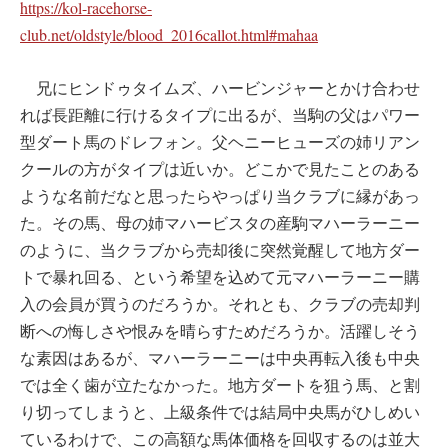
https://kol-racehorse-
club.net/oldstyle/blood_2016callot.html#mahaa
兄にヒンドゥタイムズ、ハービンジャーとかけ合わせ
れば長距離に行けるタイプに出るが、当駒の父はパワー
型ダート馬のドレフォン。父ヘニーヒューズの姉リアン
クールの方がタイプは近いか。どこかで見たことのある
ような名前だなと思ったらやっぱり当クラブに縁があっ
た。その馬、母の姉マハービスタの産駒マハーラーニー
のように、当クラブから売却後に突然覚醒して地方ダー
トで暴れ回る、という希望を込めて元マハーラーニー購
入の会員が買うのだろうか。それとも、クラブの売却判
断への悔しさや恨みを晴らすためだろうか。活躍しそう
な素因はあるが、マハーラーニーは中央再転入後も中央
では全く歯が立たなかった。地方ダートを狙う馬、と割
り切ってしまうと、上級条件では結局中央馬がひしめい
ているわけで、この高額な馬体価格を回収するのは並大