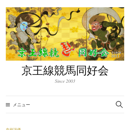
コ
ン
テ
ン
ツ
へ
ス
キ
京王線競馬同好会
ッ
プ
Since 2003
検
索:
メニュー
血統評価