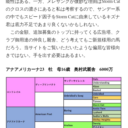
能性はある。一方、メレサンクが微妙な理由はStorm Cat
のクロスの濃さにあると私は考察するので、サンデー系
の中でもスピード因子をStorm Catに由来しているキズナ
君は底力不足であまり良くないかもしれない。
この金額、追加募集のトップに持ってくる広告塔、ク
ラブ御用達の仲良し厩舎、どう考えてもご新規様用の馬
だろう。当サイトをご覧いただいたような偏屈な皆様向
きではない。手を出す必要はあるまい。
アナアメリカーナ23 牡 母16歳 奥村武厩舎 6000万