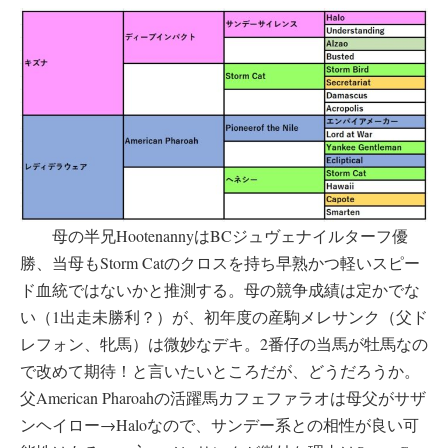
母の半兄HootenannyはBCジュヴェナイルターフ優
勝、当母もStorm Catのクロスを持ち早熟かつ軽いスピー
ド血統ではないかと推測する。母の競争成績は定かでな
い（1出走未勝利？）が、初年度の産駒メレサンク（父ド
レフォン、牝馬）は微妙なデキ。2番仔の当馬が牡馬なの
で改めて期待！と言いたいところだが、どうだろうか。
父American Pharoahの活躍馬カフェファラオは母父がサザ
ンヘイロー→Haloなので、サンデー系との相性が良い可