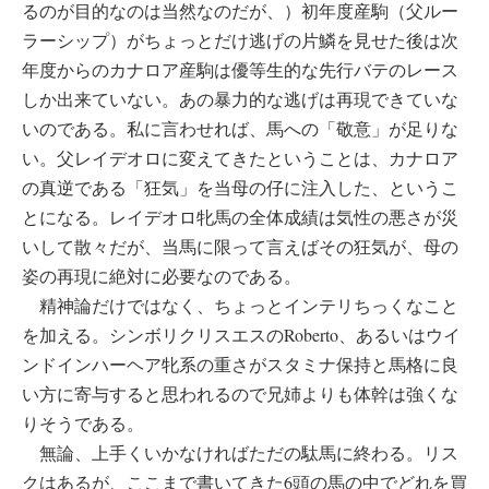
るのが目的なのは当然なのだが、）初年度産駒（父ルー
ラーシップ）がちょっとだけ逃げの片鱗を見せた後は次
年度からのカナロア産駒は優等生的な先行バテのレース
しか出来ていない。あの暴力的な逃げは再現できていな
いのである。私に言わせれば、馬への「敬意」が足りな
い。父レイデオロに変えてきたということは、カナロア
の真逆である「狂気」を当母の仔に注入した、というこ
とになる。レイデオロ牝馬の全体成績は気性の悪さが災
いして散々だが、当馬に限って言えばその狂気が、母の
姿の再現に絶対に必要なのである。
精神論だけではなく、ちょっとインテリちっくなこと
を加える。シンボリクリスエスのRoberto、あるいはウイ
ンドインハーヘア牝系の重さがスタミナ保持と馬格に良
い方に寄与すると思われるので兄姉よりも体幹は強くな
りそうである。
無論、上手くいかなければただの駄馬に終わる。リス
クはあるが、ここまで書いてきた6頭の馬の中でどれを買