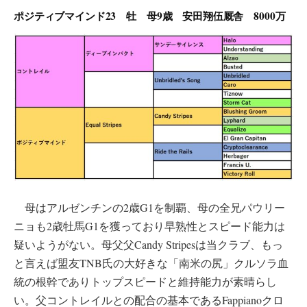
ポジティブマインド23 牡 母9歳 安田翔伍厩舎 8000万
母はアルゼンチンの2歳G1を制覇、母の全兄パウリー
ニョも2歳牡馬G1を獲っており早熟性とスピード能力は
疑いようがない。母父父Candy Stripesは当クラブ、もっ
と言えば盟友TNB氏の大好きな「南米の尻」クルソラ血
統の根幹でありトップスピードと維持能力が素晴らし
い。父コントレイルとの配合の基本であるFappianoクロ