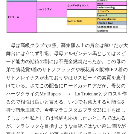
母は高級クラブで3勝、募集額以上の賞金は稼いだが大
舞台には立てず引退。母母アルゼンチン馬としてはスピ
ード能力の期待の割には不完全燃焼だったか。この母の
弟で菊花賞3着のサトノフラッグや桜花賞＆阪神JF２着の
サトノレイナスが出ておりやはりスピードの素質を裏付
けている。さてこの配合にロードカナロアだが、母父の
ハーツクライのMy Bupers → La Troienneとクロスを作
るので相性は良いと言える。いつでも発火する可能性を
持つ南米血統で、今年マラコスタムブラダ23に手を出し
てしまった私としては当駒も応援したいところではある
が、クラシックを目指すような血統ではない割に値段が
高すぎる。これなら10万上乗せしてマラコスタムブラダ