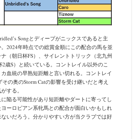
led’s Songとディープがニックスであると主
。2024年時点での総賞金順にこの配合の馬を並
ナ（朝日杯FS）、サイレントトリック（北九州
杯2歳S）と続いている。コントレイル以外のこ
リカ血統の早熟短距離と言い切れる。コントレイ
受けずその奥のStorm Catの影響を受け継いだと考え
気がする。
に陥る可能性があり短距離やダートに寄ってし
たヨーロピアン系牝馬との配合が面白いかもしれ
来ないだろう。分かりやすい方が当クラブでは好