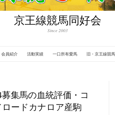
京王線競馬同好会
Since 2003
会員紹介
活動実績
一口所有愛馬
旧・京王線競
24募集馬の血統評価・コ
／ロードカナロア産駒