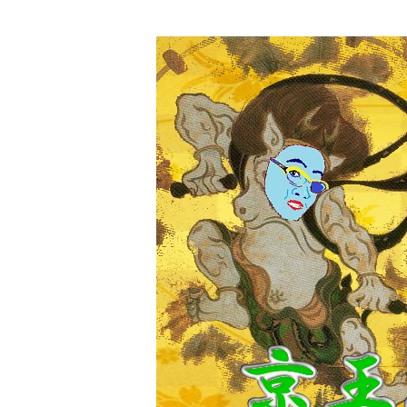
コ
ン
テ
ン
ツ
へ
ス
キ
ッ
プ