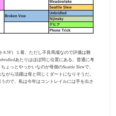
8.5F）１着、ただし不良馬場なので評価は難
bridledあたりはほぼ同じ位置にある。普通に考
とやっかいなのが母側のSeattle Slewで、
残念ながら活躍は母と同じくダートになりそうだ。
思うので、私は今年はコントレイルには手を出さ