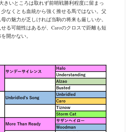
大きいところは取れず前哨戦勝利程度に留まっ
、少なくとも血統から強く推せる馬ではない。父
ん母の魅力が乏しければ当駒の将来も厳しいか。
せる可能性はあるが、Caroのクロスで距離も短
布を開かない。