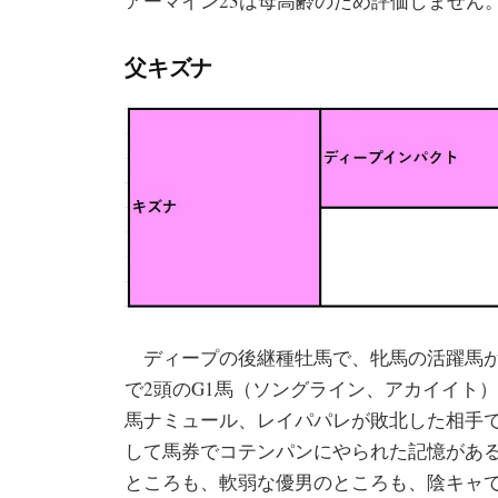
アーマイン23は母高齢のため評価しません
父キズナ
ディープの後継種牡馬で、牝馬の活躍馬が
で2頭のG1馬（ソングライン、アカイイト
馬ナミュール、レイパパレが敗北した相手
して馬券でコテンパンにやられた記憶があ
ところも、軟弱な優男のところも、陰キャ